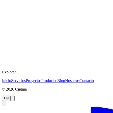
Explorar
Inicio
Servicios
Proyectos
Productos
Blog
Nosotros
Contacto
©
2026
Ciigma
EN