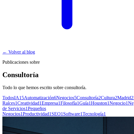
←
Volver al blog
Publicaciones sobre
Consultoría
Todo lo que hemos escrito sobre
consultoría
.
Todos
IA
15
Automatización
6
Negocios
5
Consultoría
2
Cultura
2
Madrid
2
Raíces
1
Creatividad
1
Empresa
1
Filosofía
1
Guía
1
Houston
1
Negocio
1
Ne
de Servicios
1
Pequeños
Negocios
1
Productividad
1
SEO
1
Software
1
Tecnología
1