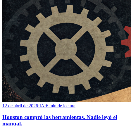
12 de abril de 2026
·
IA
·
6
min de lectura
Houston compró las herramientas. Nadie leyó el
manual.